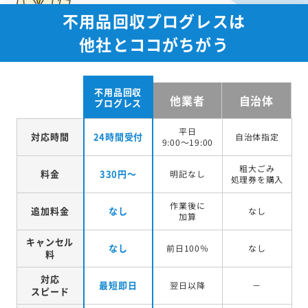
不用品回収プログレスは
他社とココがちがう
不用品回収
他業者
自治体
プログレス
平日
対応時間
24時間受付
自治体指定
9:00～19:00
粗大ごみ
料金
330円～
明記なし
処理券を
購入
作業後に
追加料金
なし
なし
加算
キャンセル
なし
前日100％
なし
料
対応
最短即日
翌日以降
－
スピード