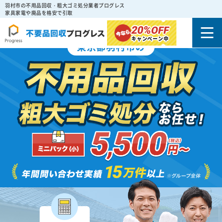
羽村市の不用品回収・粗大ゴミ処分業者プログレス
家具家電や廃品を格安で引取
20%
OFF
キャンペーン中
東京都羽村市の