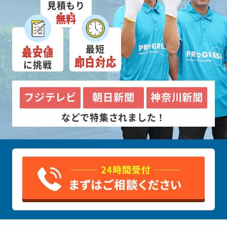
見積もり
無料
最短
最安値
即日対応
に挑戦
フジテレビ
朝日新聞
神奈川新聞
などで特集されました！