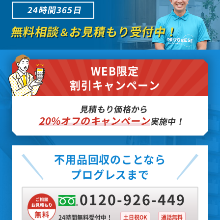
24時間365日
無料相談
お見積もり受付中！
＆
WEB限定
割引キャンペーン
見積もり価格から
20%オフのキャンペーン
実施中！
不用品回収のことなら
プログレスまで
0120-926-449
24時間無料受付中！
土日祝OK
通話無料