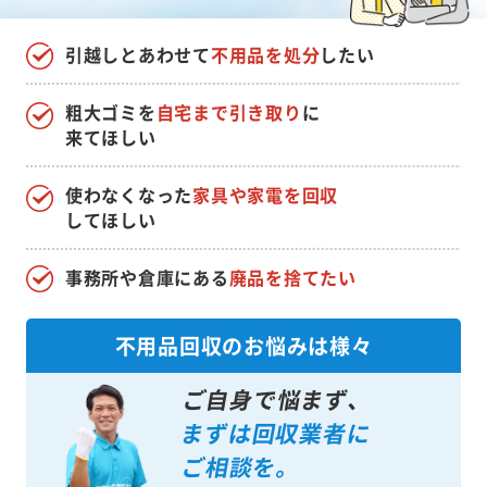
引越しとあわせて
不用品を処分
したい
粗大ゴミを
自宅まで引き取り
に
来てほしい
使わなくなった
家具や家電を回収
してほしい
事務所や倉庫にある
廃品を捨てたい
不用品回収のお悩みは様々
ご自身で悩まず、
まずは回収業者に
ご相談を。