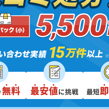
無料
最安値
り
に挑戦
最短