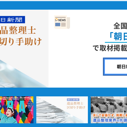
全
「朝
で取材掲