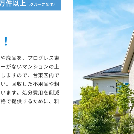
5万件以上
（グループ全体）
収！
ミや廃品を、プログレス東
ターがないマンションの上
たしますので、台東区内で
さい。回収した不用品や粗
ています。処分費用を削減
価格で提供するために、料