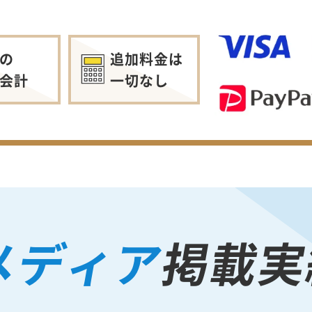
の
追加料金は
会計
一切なし
メディア
掲載実