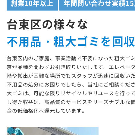
創業
10年以上
年間問い合わせ実績
1
台東区の様々な
不用品・粗大ゴミを回
台東区内のご家庭、事業活動で不要になった粗大ゴ
京が品種を問わずお引き取りいたします。エレベー
階や搬出が困難な場所でもスタッフが迅速に回収い
不用品の処分にお困りでしたら、当社にご相談くだ
大ゴミは、可能な限りリサイクルやリユースを行っ
し得た収益は、高品質のサービスをリーズナブルな
金の低価格化へ還元しています。