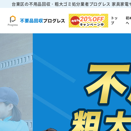
台東区の不用品回収・粗大ゴミ処分業者プログレス
家具家電
20%
OFF
トッ
初
プ
へ
キャンペーン中