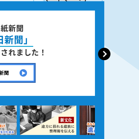
国紙新聞
日新聞」
載されました！