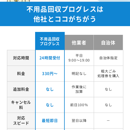
不用品回収プログレスは
他社とココがちがう
不用品回収
他業者
自治体
プログレス
平日
対応時間
24時間受付
自治体指定
9:00～19:00
粗大ごみ
料金
330円～
明記なし
処理券を
購入
作業後に
追加料金
なし
なし
加算
キャンセル
なし
前日100％
なし
料
対応
最短即日
翌日以降
－
スピード