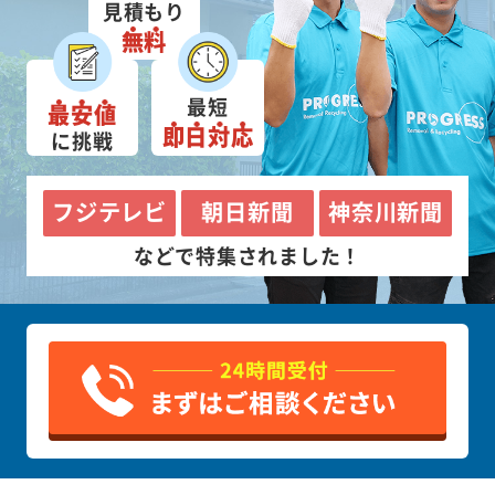
見積もり
無料
最短
最安値
即日対応
に挑戦
フジテレビ
朝日新聞
神奈川新聞
などで特集されました！