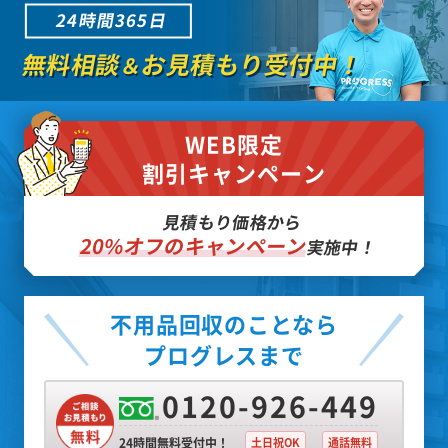
24時間365日
無料相談
お見積もり受付中！
＆
WEB限定
割引キャンペーン
見積もり価格から
20%オフのキャンペーン
実施中！
不用品回収のことなら
プログレスまで
0120-926-449
24時間無料受付中！
土日祝OK
通話無料