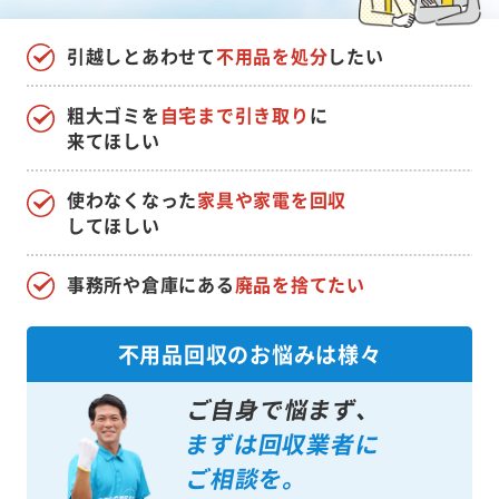
引越しとあわせて
不用品を処分
したい
粗大ゴミを
自宅まで引き取り
に
来てほしい
使わなくなった
家具や家電を回収
してほしい
事務所や倉庫にある
廃品を捨てたい
不用品回収のお悩みは様々
ご自身で悩まず、
まずは回収業者に
ご相談を。