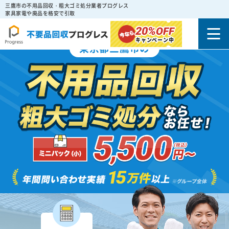
三鷹市の不用品回収・粗大ゴミ処分業者プログレス
家具家電や廃品を格安で引取
20%
OFF
キャンペーン中
東京都三鷹市の