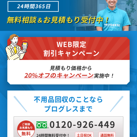
24時間365日
無料相談
お見積もり受付中！
＆
WEB限定
割引キャンペーン
見積もり価格から
20%オフのキャンペーン
実施中！
不用品回収のことなら
プログレスまで
0120-926-449
24時間無料受付中！
土日祝OK
通話無料