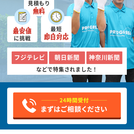
見積もり
無料
最短
最安値
即日対応
に挑戦
フジテレビ
朝日新聞
神奈川新聞
などで特集されました！