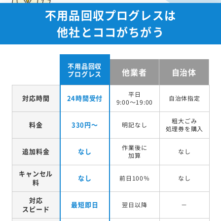
不用品回収プログレスは
他社とココがちがう
不用品回収
他業者
自治体
プログレス
平日
対応時間
24時間受付
自治体指定
9:00～19:00
粗大ごみ
料金
330円～
明記なし
処理券を
購入
作業後に
追加料金
なし
なし
加算
キャンセル
なし
前日100％
なし
料
対応
最短即日
翌日以降
－
スピード