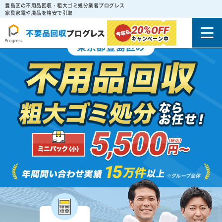
豊島区の不用品回収・粗大ゴミ処分業者プログレス
家具家電や廃品を格安で引取
20%
OFF
キャンペーン中
東京都豊島区の