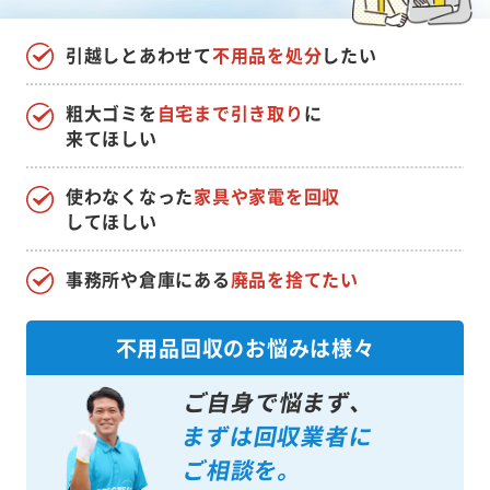
引越しとあわせて
不用品を処分
したい
粗大ゴミを
自宅まで引き取り
に
来てほしい
使わなくなった
家具や家電を回収
してほしい
事務所や倉庫にある
廃品を捨てたい
不用品回収のお悩みは様々
ご自身で悩まず、
まずは回収業者に
ご相談を。