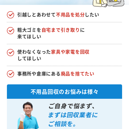
引越しとあわせて
不用品を処分
したい
粗大ゴミを
自宅まで引き取り
に
来てほしい
使わなくなった
家具や家電を回収
してほしい
事務所や倉庫にある
廃品を捨てたい
不用品回収のお悩みは様々
ご自身で悩まず、
まずは回収業者に
ご相談を。