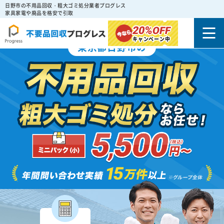
日野市の不用品回収・粗大ゴミ処分業者プログレス
家具家電や廃品を格安で引取
20%
OFF
キャンペーン中
東京都日野市の