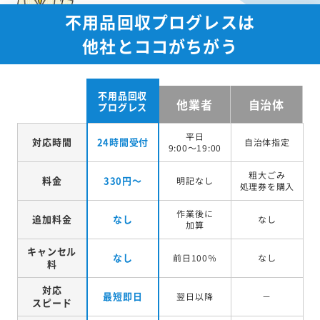
不用品回収プログレスは
他社とココがちがう
不用品回収
他業者
自治体
プログレス
平日
対応時間
24時間受付
自治体指定
9:00～19:00
粗大ごみ
料金
330円～
明記なし
処理券を
購入
作業後に
追加料金
なし
なし
加算
キャンセル
なし
前日100％
なし
料
対応
最短即日
翌日以降
－
スピード