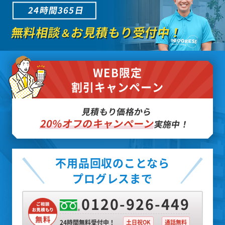
24時間365日
無料相談
お見積もり受付中！
＆
WEB限定
割引キャンペーン
見積もり価格から
20%オフのキャンペーン
実施中！
不用品回収のことなら
プログレスまで
0120-926-449
24時間無料受付中！
土日祝OK
通話無料