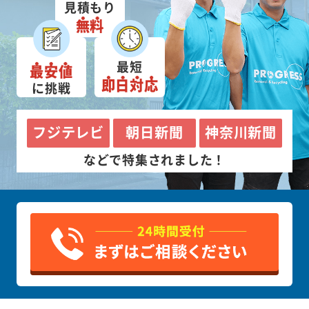
見積もり
無料
最短
最安値
即日対応
に挑戦
フジテレビ
朝日新聞
神奈川新聞
などで特集されました！